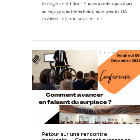
Intelligence Artificielle) 𝐧𝐨𝐮𝐬 𝐚 𝐞𝐦𝐛𝐚𝐫𝐪𝐮𝐞́𝐬 𝐝𝐚𝐧𝐬
𝐮𝐧 𝐯𝐨𝐲𝐚𝐠𝐞 𝐬𝐚𝐧𝐬 𝐏𝐨𝐰𝐞𝐫𝐏𝐨𝐢𝐧𝐭, 𝐦𝐚𝐢𝐬 𝐚𝐯𝐞𝐜 𝐝𝐞 𝐥’𝐈𝐀
𝐞𝐧 𝐝𝐢𝐫𝐞𝐜𝐭 ! « Je me souviens de...
Retour sur une rencontre