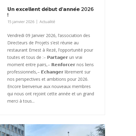
𝗨𝗻 𝗲𝘅𝗰𝗲𝗹𝗹𝗲𝗻𝘁 𝗱𝗲́𝗯𝘂𝘁 𝗱’𝗮𝗻𝗻𝗲́𝗲 2026
!
15 janvier 2026
Actualité
Vendredi 09 Janvier 2026, l’association des
Directeurs de Projets s’est réunie au
restaurant Ernest à Rezé, l’opportunité pour
toutes et tous de :– 𝗣𝗮𝗿𝘁𝗮𝗴𝗲𝗿 un vrai
moment entre pairs,– 𝗥𝗲𝗻𝗳𝗼𝗿𝗰𝗲𝗿 nos liens
professionnels,– 𝗘́𝗰𝗵𝗮𝗻𝗴𝗲𝗿 librement sur
nos perspectives et ambitions pour 2026.
Encore bienvenue aux nouveaux membres
qui nous ont rejoint cette année et un grand
merci à tous...