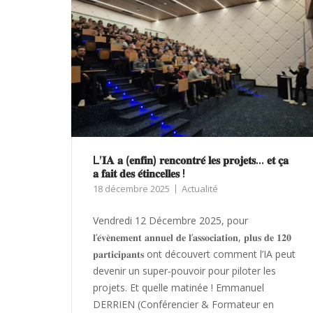
L’𝐈𝐀 𝐚 (𝐞𝐧𝐟𝐢𝐧) 𝐫𝐞𝐧𝐜𝐨𝐧𝐭𝐫𝐞́ 𝐥𝐞𝐬 𝐩𝐫𝐨𝐣𝐞𝐭𝐬… 𝐞𝐭 𝐜̧𝐚
𝐚 𝐟𝐚𝐢𝐭 𝐝𝐞𝐬 𝐞́𝐭𝐢𝐧𝐜𝐞𝐥𝐥𝐞𝐬 !
18 décembre 2025
Actualité
Vendredi 12 Décembre 2025, pour
𝐥’𝐞́𝐯𝐞̀𝐧𝐞𝐦𝐞𝐧𝐭 𝐚𝐧𝐧𝐮𝐞𝐥 𝐝𝐞 𝐥’𝐚𝐬𝐬𝐨𝐜𝐢𝐚𝐭𝐢𝐨𝐧, 𝐩𝐥𝐮𝐬 𝐝𝐞 𝟏𝟐𝟎
𝐩𝐚𝐫𝐭𝐢𝐜𝐢𝐩𝐚𝐧𝐭𝐬 ont découvert comment l’IA peut
devenir un super-pouvoir pour piloter les
projets. Et quelle matinée ! Emmanuel
DERRIEN (Conférencier & Formateur en