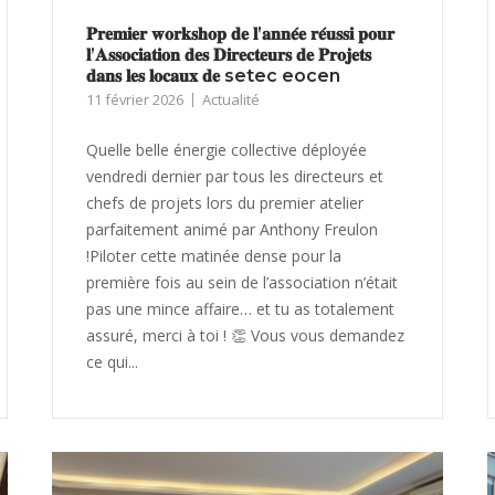
𝐏𝐫𝐞𝐦𝐢𝐞𝐫 𝐰𝐨𝐫𝐤𝐬𝐡𝐨𝐩 𝐝𝐞 𝐥’𝐚𝐧𝐧𝐞́𝐞 𝐫𝐞́𝐮𝐬𝐬𝐢 𝐩𝐨𝐮𝐫
𝐥’𝐀𝐬𝐬𝐨𝐜𝐢𝐚𝐭𝐢𝐨𝐧 𝐝𝐞𝐬 𝐃𝐢𝐫𝐞𝐜𝐭𝐞𝐮𝐫𝐬 𝐝𝐞 𝐏𝐫𝐨𝐣𝐞𝐭𝐬
𝐝𝐚𝐧𝐬 𝐥𝐞𝐬 𝐥𝐨𝐜𝐚𝐮𝐱 𝐝𝐞 setec eocen
11 février 2026
Actualité
Quelle belle énergie collective déployée
vendredi dernier par tous les directeurs et
chefs de projets lors du premier atelier
parfaitement animé par Anthony Freulon
!Piloter cette matinée dense pour la
première fois au sein de l’association n’était
pas une mince affaire… et tu as totalement
assuré, merci à toi ! 👏 Vous vous demandez
ce qui...