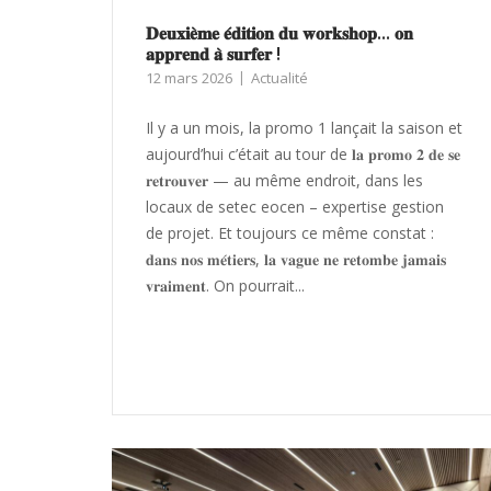
𝐃𝐞𝐮𝐱𝐢𝐞̀𝐦𝐞 𝐞́𝐝𝐢𝐭𝐢𝐨𝐧 𝐝𝐮 𝐰𝐨𝐫𝐤𝐬𝐡𝐨𝐩… 𝐨𝐧
𝐚𝐩𝐩𝐫𝐞𝐧𝐝 𝐚̀ 𝐬𝐮𝐫𝐟𝐞𝐫 !
12 mars 2026
Actualité
Il y a un mois, la promo 1 lançait la saison et
aujourd’hui c’était au tour de 𝐥𝐚 𝐩𝐫𝐨𝐦𝐨 𝟐 𝐝𝐞 𝐬𝐞
𝐫𝐞𝐭𝐫𝐨𝐮𝐯𝐞𝐫 — au même endroit, dans les
locaux de setec eocen – expertise gestion
de projet. Et toujours ce même constat :
𝐝𝐚𝐧𝐬 𝐧𝐨𝐬 𝐦𝐞́𝐭𝐢𝐞𝐫𝐬, 𝐥𝐚 𝐯𝐚𝐠𝐮𝐞 𝐧𝐞 𝐫𝐞𝐭𝐨𝐦𝐛𝐞 𝐣𝐚𝐦𝐚𝐢𝐬
𝐯𝐫𝐚𝐢𝐦𝐞𝐧𝐭. On pourrait...