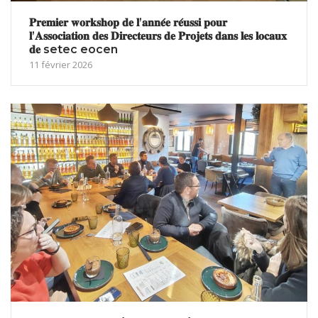
𝐏𝐫𝐞𝐦𝐢𝐞𝐫 𝐰𝐨𝐫𝐤𝐬𝐡𝐨𝐩 𝐝𝐞 𝐥’𝐚𝐧𝐧𝐞́𝐞 𝐫𝐞́𝐮𝐬𝐬𝐢 𝐩𝐨𝐮𝐫
𝐥’𝐀𝐬𝐬𝐨𝐜𝐢𝐚𝐭𝐢𝐨𝐧 𝐝𝐞𝐬 𝐃𝐢𝐫𝐞𝐜𝐭𝐞𝐮𝐫𝐬 𝐝𝐞 𝐏𝐫𝐨𝐣𝐞𝐭𝐬 𝐝𝐚𝐧𝐬 𝐥𝐞𝐬 𝐥𝐨𝐜𝐚𝐮𝐱
𝐝𝐞 setec eocen
11 février 2026