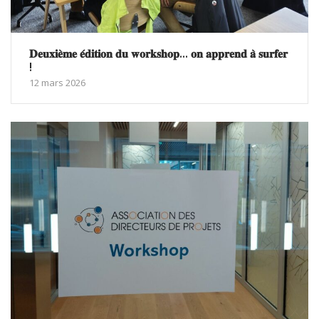
𝐃𝐞𝐮𝐱𝐢𝐞̀𝐦𝐞 𝐞́𝐝𝐢𝐭𝐢𝐨𝐧 𝐝𝐮 𝐰𝐨𝐫𝐤𝐬𝐡𝐨𝐩… 𝐨𝐧 𝐚𝐩𝐩𝐫𝐞𝐧𝐝 𝐚̀ 𝐬𝐮𝐫𝐟𝐞𝐫
!
12 mars 2026